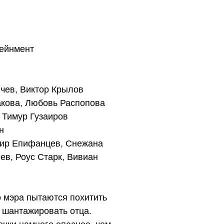
ейнмент
чев, Виктор Крылов
акова, Любовь Распопова
 Тимур Гузаиров
н
ир Епифанцев, Снежана
ев, Роус Старк, Вивиан
 мэра пытаются похитить
 шантажировать отца.