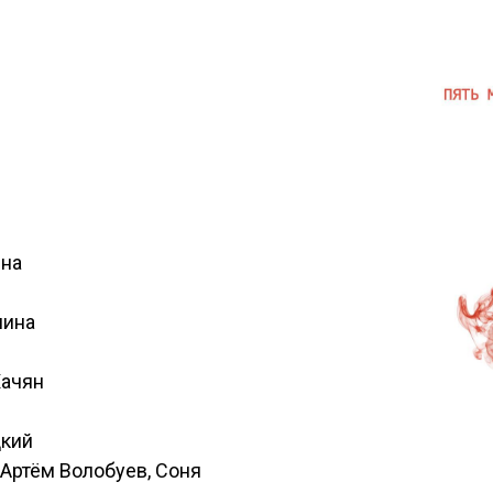
ина
нина
Хачян
цкий
 Артём Волобуев, Соня